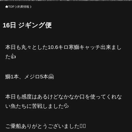
TOP
釣果情報
16日 ジギング便
本日も丸々とした10.6キロ寒鰤キャッチ出来まし
た👍
鰤1本、メジロ5本🤗
本日も感度はあるけどなかなか口を使ってくれな
い魚たちに苦戦しました💦
ご乗船ありがとうございました🙇‍♂️