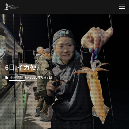
6日 イカ便♪
2026年6月7日
釣果情報