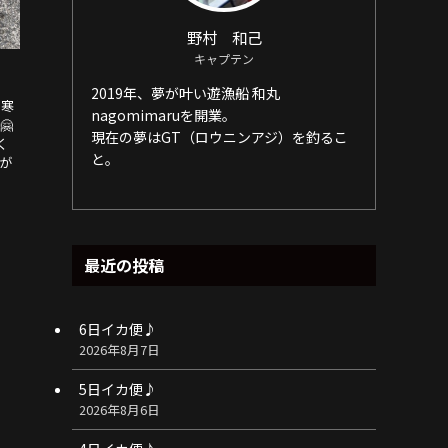
野村 和己
キャプテン
2019年、夢が叶い遊漁船 和丸
ロ寒
nagomimaruを開業。
🤗
現在の夢はGT（ロウニンアジ）を釣るこ
く
と。
りが
最近の投稿
6日イカ便♪
2026年8月7日
5日イカ便♪
2026年8月6日