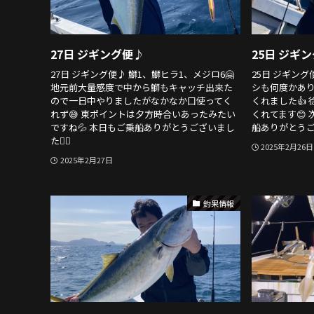
27日 ジギング便♪
25日 ジギ
27日 ジギング便♪ 鰤1、鰤ヒラ1、メジロ6🤗
25日 ジギング
地元前大量感度で中から鰤もキャッチ出来た
シも何度かあり
ので一日中やりましたがなかなか口使ってく
くれました👍
れず😅 東ポイントは夕方時合いあったみたい
くれてます😊
ですね💦 本日もご乗船ありがとうございまし
船ありがとうござ
た🙇‍♂️
2025年2月26日
2025年2月27日
釣果情報