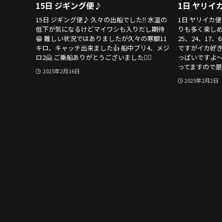
15日 ジギング便♪
1日 ヤリイ
15日 ジギング便♪ 久々の出船でした‼️ 水温の
1日 ヤリイカ便
低下が気になるけどマイワシも入りだし期待
りも多く楽しめま
😁 難しい状況ではありましたが久々の寒鰤11
25、24、17
キロ、キャッチ出来ました👍 船中ブリ4、メジ
ですがイカ好
ロ2🤗 ご乗船ありがとうございました🙇‍♂️
っぱいですよ〜
ってますので是
2025年2月16日
2025年2月2日