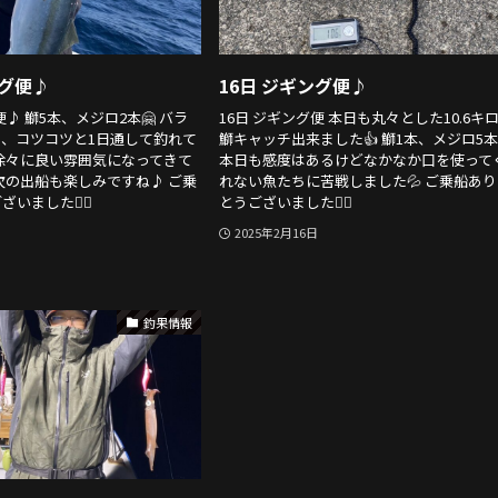
ング便♪
16日 ジギング便♪
便♪ 鰤5本、メジロ2本🤗 バラ
16日 ジギング便 本日も丸々とした10.6キ
、コツコツと1日通して釣れて
鰤キャッチ出来ました👍 鰤1本、メジロ5本
 徐々に良い雰囲気になってきて
本日も感度はあるけどなかなか口を使って
 次の出船も楽しみですね♪ ご乗
れない魚たちに苦戦しました💦 ご乗船あ
いました🙇‍♂️
とうございました🙇‍♂️
2025年2月16日
釣果情報