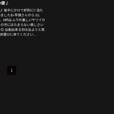
カ便♪
♪ 後半にかけて好釣に‼️ 当た
した👍 竿頭さんから 32、
、6、6杯🤗 ムラの激しいヤリイカ
きの方にはたまらない楽しさい
😊 出船出来る日は出ようと思
非遊びに来てください...
1