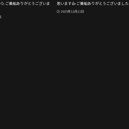
💦 ご乗船ありがとうございま
思います👍 ご乗船ありがとうございました🙇‍
2025年11月11日
日