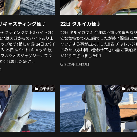
マサキャスティング便♪
22日 タルイカ便♪
キャスティング便♪ 5バイト2ヒ
22日 タルイカ便♪ 今年は不漁って事もあ
 1発は大政からのバイトありま
安な気持ちでの出船でしたが終了間際に1
プせず❗️ 惜しい😖 24日 3バイ
ャッチする事が出来ました‼️😆 チャレンジ
 25日 6バイト1キャッチ 浅
てみたい方お問い合わせ下さい🤗 ご乗船
スマガツオのジャグジーナブラ
がとうございました🙇‍♂️
くれました😁 ご...
2025年11月23日
日
釣果情報
釣果