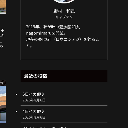
野村 和己
キャプテン
2019年、夢が叶い遊漁船 和丸
り不
nagomimaruを開業。
本キ
現在の夢はGT（ロウニンアジ）を釣るこ
し
と。
あり
最近の投稿
情報
5日イカ便♪
2026年8月6日
4日イカ便♪
2026年8月6日