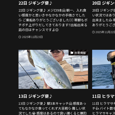
22日 ジギング便♪
20日 ジギ
22日 ジギング便♪ メジロ9本🤗 朝一、入れ食
20日 ジギング
い感度かと思いきやなかなかの手強さでした
い状況ではあ
💦 ご乗船ありがとうございました🙇‍♂️ 寒鰤もボ
出来ました👍 
チボチ上がりだしてきております‼️出船出来る
ありがとうござい
凪の日はチャンスですよ😊
2025年11月22
2025年11月23日
釣果情報
13日 ジギング便♪
11日 ヒラ
13日 ジギング便♪ 鰤3本キャッチ🤗 感度あっ
11日 ヒラマ
てもなかなか食ってくれず大苦戦💦 難しい状
チ👍 バイト数
況でした😭 感度はあるので良い潮くると爆釣
ヒラマサキャス