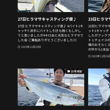
27日ヒラマサキャスティング便♪
23日ヒラ
27日 ヒラマサキャスティング便♪ 4バイト1キ
23日ヒラマサ
ャッチ‼️ 派手にバイトし引きも強くもしかし
ット1キャッチ
てと思いましたが4キロ台と元気なヒラマサで
したがフックアッ
した😆 ご乗船ありがとうございました🙇‍♂️
ト１チェイスのみ
場のおそらく
2025年11月29日
の中から1本出て
2025年11月26
釣果情報