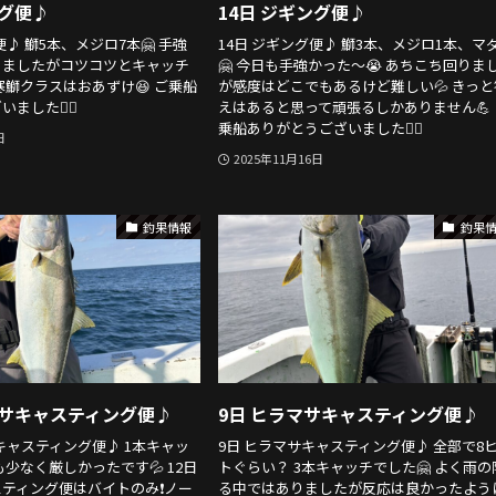
ング便♪
14日 ジギング便♪
便♪ 鰤5本、メジロ7本🤗 手強
14日 ジギング便♪ 鰤3本、メジロ1本、マ
りましたがコツコツとキャッチ
🤗 今日も手強かった〜😭 あちこち回りま
寒鰤クラスはおあずけ😆 ご乗船
が感度はどこでもあるけど難しい💦 きっと
ました🙇‍♂️
えはあると思って頑張るしかありません💪 
乗船ありがとうございました🙇‍♂️
日
2025年11月16日
釣果情報
釣果
マサキャスティング便♪
9日 ヒラマサキャスティング便♪
サキャスティング便♪ 1本キャッ
9日 ヒラマサキャスティング便♪ 全部で8
も少なく厳しかったです💦 12日
トぐらい？ 3本キャッチでした🤗 よく雨の
ティング便はバイトのみ❗️ノー
る中ではありましたが反応は良かったよう